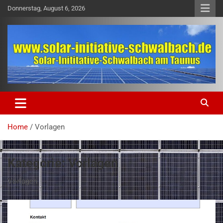
Skip
Donnerstag, August 6, 2026
to
content
solar-initiative-schwalbach.de
solar-initiative-schwalbach.de
Home
Vorlagen
Kategorie:
Vorlagen
Vorlagen