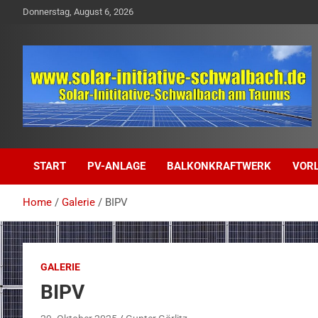
Skip
Donnerstag, August 6, 2026
to
content
solar-initiative-schwalbach.de
solar-initiative-
START
PV-ANLAGE
BALKONKRAFTWERK
VOR
schwalbach.de
Home
Galerie
BIPV
GALERIE
BIPV