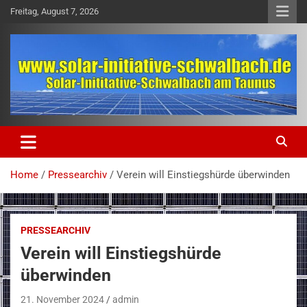
Skip
Freitag, August 7, 2026
to
content
solar-initiative-schwalbach.de
solar-initiative-schwalbach.de
Home
Pressearchiv
Verein will Einstiegshürde überwinden
PRESSEARCHIV
Verein will Einstiegshürde
überwinden
21. November 2024
admin