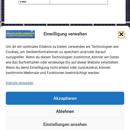
Einwilligung verwalten
Impressum
Um dir ein optimales Erlebnis zu bieten, verwenden wir Technologien wie
Cookies, um Geräteinformationen zu speichern und/oder darauf
zuzugreifen. Wenn du diesen Technologien zustimmst, können wir Daten
Datenschutzerklärung
wie das Surfverhalten oder eindeutige IDs auf dieser Website verarbeiten.
Wenn du deine Einwilligung nicht erteilst oder zurückziehst, können
bestimmte Merkmale und Funktionen beeinträchtigt werden.
Satzung des Vereins Solarinitiative Schwalbach
Dienste verwalten
Akzeptieren
Ablehnen
Copyright © 2026
solar-initiative-schwalbach.de
Einstellungen ansehen
Datenschutzerklärung
Theme by:
Theme Horse