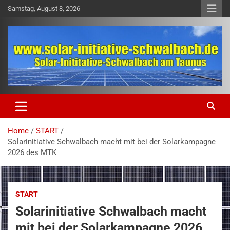
Skip
Samstag, August 8, 2026
to
content
solar-initiative-schwalbach.de
solar-initiative-schwalbach.de
Home
START
Solarinitiative Schwalbach macht mit bei der Solarkampagne
2026 des MTK
START
Solarinitiative Schwalbach macht
mit bei der Solarkampagne 2026