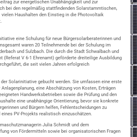
Beitrag zur energetischen Unabhängigkeit und zur
ch bei den regelmäßig stattfindenden Solarstammtischen,
s vielen Haushalten den Einstieg in die Photovoltaik
.
itiative eine Schulung für neue Bürgersolarberaterinnen und
. Insgesamt waren 20 Teilnehmende bei der Schulung im
derbach und Sulzbach. Die durch die Stadt Schwalbach und
(Referat V 6-1 Ehrenamt) geförderte dreiteilige Ausbildung
chgeführt, die seit vielen Jahren erfolgreich
der Solarinitiative gebucht werden. Sie umfassen eine erste
r Anlagenplanung, eine Abschätzung von Kosten, Erträgen
 geeigneten Handwerksbetrieben sowie die Prüfung und den
shalte eine unabhängige Orientierung, bevor sie konkrete
ürgerinnen und Bürgern helfen, Fehlentscheidungen zu
eines PV-Projekts realistisch einzuschätzen.
Klimaschutzmanagerin Julia Schmidt und dem
fung von Fördermitteln sowie bei organisatorischen Fragen