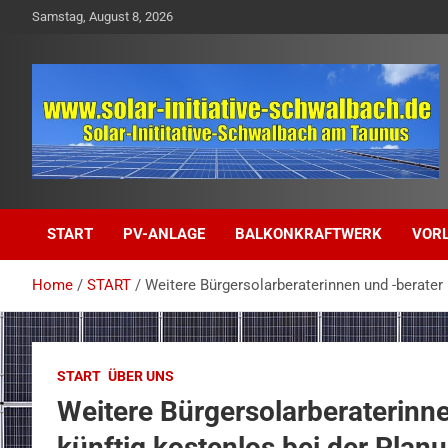
Skip
Samstag, August 8, 2026
to
content
solar-initiative-schwalbach.de
solar-initiative-
START
PV-ANLAGE
BALKONKRAFTWERK
VOR
schwalbach.de
Home
START
Weitere Bürgersolarberaterinnen und -berater
START
ÜBER UNS
Weitere Bürgersolarberaterinne
künftig kostenlos bei der Plan