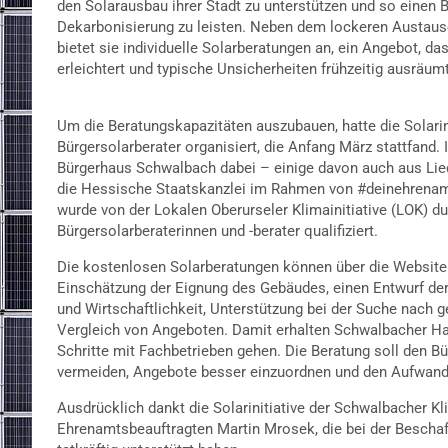
den Solarausbau ihrer Stadt zu unterstützen und so einen 
Dekarbonisierung zu leisten. Neben dem lockeren Austaus
bietet sie individuelle Solarberatungen an, ein Angebot, da
erleichtert und typische Unsicherheiten frühzeitig ausräumt
Um die Beratungskapazitäten auszubauen, hatte die Solarin
Bürgersolarberater organisiert, die Anfang März stattfand
Bürgerhaus Schwalbach dabei – einige davon auch aus Lie
die Hessische Staatskanzlei im Rahmen von #deinehrenamt 
wurde von der Lokalen Oberurseler Klimainitiative (LOK) dur
Bürgersolarberaterinnen und -berater qualifiziert.
Die kostenlosen Solarberatungen können über die Website 
Einschätzung der Eignung des Gebäudes, einen Entwurf de
und Wirtschaftlichkeit, Unterstützung bei der Suche nach
Vergleich von Angeboten. Damit erhalten Schwalbacher Hau
Schritte mit Fachbetrieben gehen. Die Beratung soll den B
vermeiden, Angebote besser einzuordnen und den Aufwand 
Ausdrücklich dankt die Solarinitiative der Schwalbacher 
Ehrenamtsbeauftragten Martin Mrosek, die bei der Beschaf