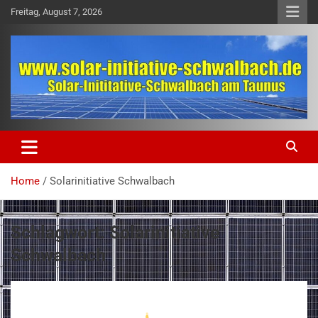
Skip
Freitag, August 7, 2026
to
content
solar-initiative-schwalbach.de
solar-initiative-schwalbach.de
Home
Solarinitiative Schwalbach
Schlagwort:
Solarinitiative
Schwalbach